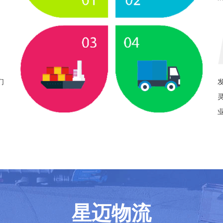
们
星迈物流